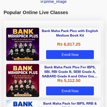
Popular Online Live Classes
Bank Maha Pack Plus with English
Medium Book Kit
Rs 6,817.25
Enroll Now
Bank Maha Pack Plus For IBPS,
SBI, RBI Grade B, SEBI Grade A,
NABARD Grade A and Other Grade
Rs 5,112.50
A & Grade B Bank Exams
Enroll Now
Bank Maha Pack for IBPS, RRB &