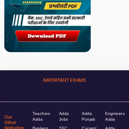
IMPORTANT EXAMS
Teachers
Adda
Adda
Engineers
Our
Adda
Jobs
Punjab
Adda
Other
Websites
Bankers
SSC
Current
Adda