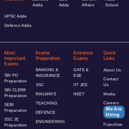
Adda
Adda
Affairs
School
UPSC Adda
Defence Adda
Most
Exams
Entrance
Quick
Important
Preparation
Exams
Links
Exams
BANKING &
GATE &
About Us
SBI PO
INSURANCE
ESE
Contact
Preparation
SSC
IIT JEE
Us
SBI CLERK
RAILWAYS
NEET
Media
Preparation
Careers
TEACHING
SEBI
We Are
Preparation
DEFENCE
Hiring
SSC JE
ENGINEERING
Franchise
Preparation