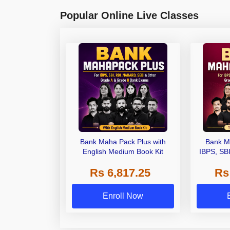
Popular Online Live Classes
Bank Maha Pack Plus with
Bank M
English Medium Book Kit
IBPS, SB
Grade A,
Rs 6,817.25
Rs
Other Gra
Enroll Now