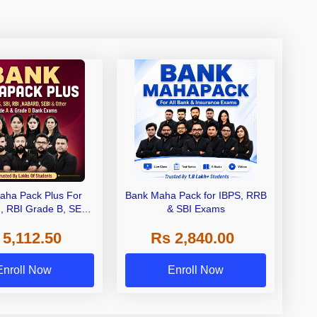
aha Pack Plus For
Bank Maha Pack for IBPS, RRB
I, RBI Grade B, SEBI
& SBI Exams
 NABARD Grade A and
 5,112.50
Rs 2,840.00
de A & Grade B Bank
Exams
Enroll Now
Enroll Now