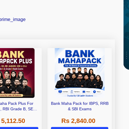
aha Pack Plus For
Bank Maha Pack for IBPS, RRB
I, RBI Grade B, SEBI
& SBI Exams
 NABARD Grade A and
 5,112.50
Rs 2,840.00
de A & Grade B Bank
Exams