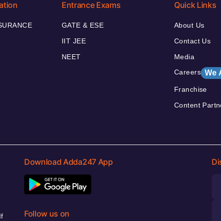
ation
Entrance Exams
Quick Links
NSURANCE
GATE & ESE
About Us
IIT JEE
Contact Us
NEET
Media
Careers
We 
Franchise
Content Partn
Download Adda247 App
Di
Follow us on
f