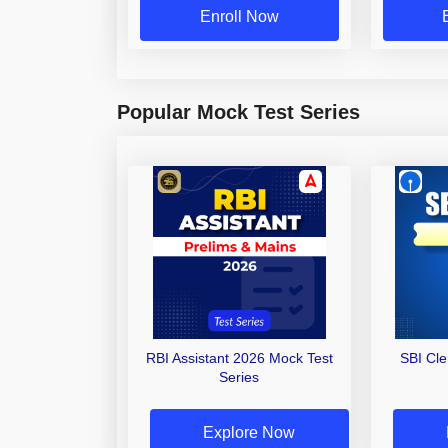
Enroll Now
Popular Mock Test Series
RBI Assistant 2026 Mock Test
SBI Cl
Series
Explore Now