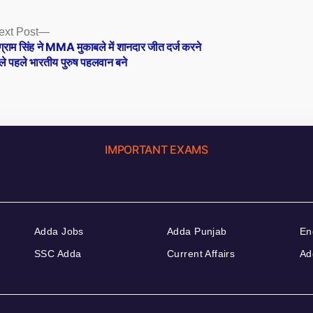
Next
ext Post
post:
ग्राम सिंह ने MMA मुकाबले में शानदार जीत दर्ज करने
ले पहले भारतीय पुरुष पहलवान बने
IMPORTANT EXAMS
Adda Jobs
Adda Punjab
En
SSC Adda
Current Affairs
Ad