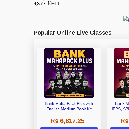
प्रदर्शन किया।
Popular Online Live Classes
Bank Maha Pack Plus with
Bank M
English Medium Book Kit
IBPS, SB
Grade A,
Rs 6,817.25
Rs
Other Gra