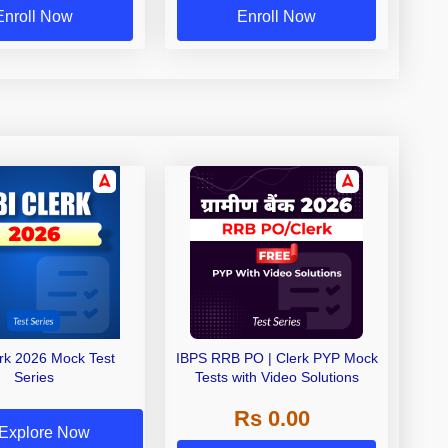
Enroll Now
Enroll Now
erk 2026 Mock Test
IBPS RRB PO | Clerk PYP Mock
Series
Tests with Video Solutions
Rs 0.00
Explore Now