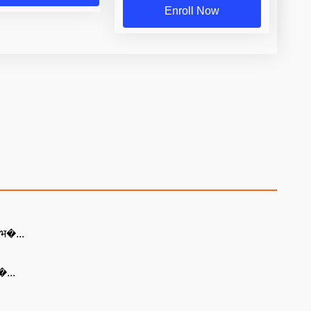
Enroll Now
ं भ�...
े�...