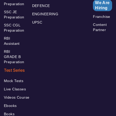
We Are
Preparation
DEFENCE
Hiring
SSC JE
ENGINEERING
Franchise
Preparation
UPSC
Content
SSC CGL
Partner
Preparation
RBI
Assistant
RBI
GRADE B
Preparation
Test Series
Mock Tests
Live Classes
Videos Course
Ebooks
Books