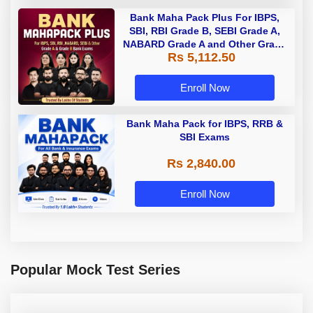
Bank Maha Pack Plus For IBPS,
SBI, RBI Grade B, SEBI Grade A,
NABARD Grade A and Other Grade
Rs 5,112.50
A & Grade B Bank Exams
Enroll Now
Bank Maha Pack for IBPS, RRB &
SBI Exams
Rs 2,840.00
Enroll Now
Popular Mock Test Series