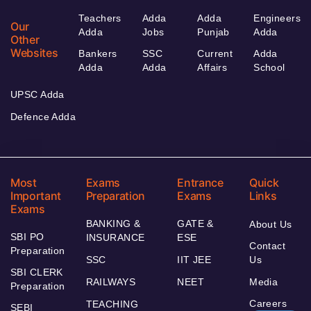
Teachers
Adda
Adda
Engineers
Our
Adda
Jobs
Punjab
Adda
Other
Websites
Bankers
SSC
Current
Adda
Adda
Adda
Affairs
School
UPSC Adda
Defence Adda
Most
Exams
Entrance
Quick
Important
Preparation
Exams
Links
Exams
BANKING &
GATE &
About Us
SBI PO
INSURANCE
ESE
Contact
Preparation
SSC
IIT JEE
Us
SBI CLERK
RAILWAYS
NEET
Media
Preparation
Careers
TEACHING
SEBI