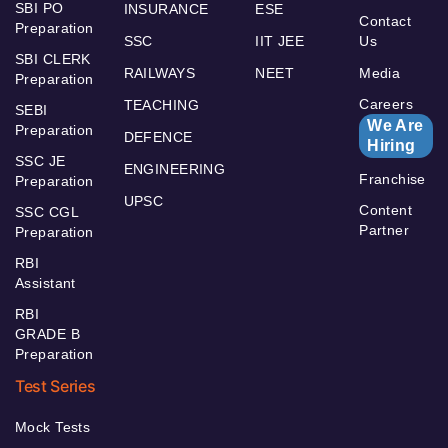
SBI PO
INSURANCE
ESE
Contact
Preparation
SSC
IIT JEE
Us
SBI CLERK
RAILWAYS
NEET
Media
Preparation
Careers
TEACHING
SEBI
We Are
Preparation
DEFENCE
Hiring
SSC JE
ENGINEERING
Franchise
Preparation
UPSC
Content
SSC CGL
Partner
Preparation
RBI
Assistant
RBI
GRADE B
Preparation
Test Series
Mock Tests