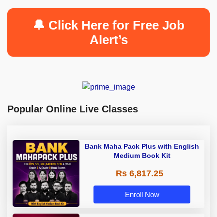
🔔 Click Here for Free Job
Alert’s
Popular Online Live Classes
Bank Maha Pack Plus with English
Medium Book Kit
Rs 6,817.25
Enroll Now