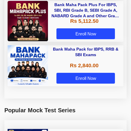
Bank Maha Pack Plus For IBPS,
SBI, RBI Grade B, SEBI Grade A,
NABARD Grade A and Other Grade
Rs 5,112.50
A & Grade B Bank Exams
Enroll Now
Bank Maha Pack for IBPS, RRB &
SBI Exams
Rs 2,840.00
Enroll Now
Popular Mock Test Series