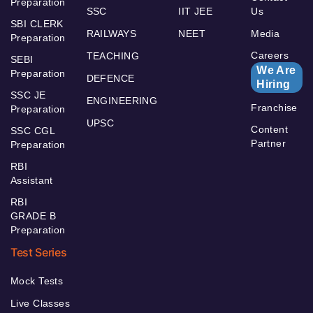
Preparation
SSC
IIT JEE
Us
SBI CLERK
RAILWAYS
NEET
Media
Preparation
Careers
TEACHING
SEBI
We Are
Preparation
DEFENCE
Hiring
SSC JE
ENGINEERING
Franchise
Preparation
UPSC
Content
SSC CGL
Partner
Preparation
RBI
Assistant
RBI
GRADE B
Preparation
Test Series
Mock Tests
Live Classes