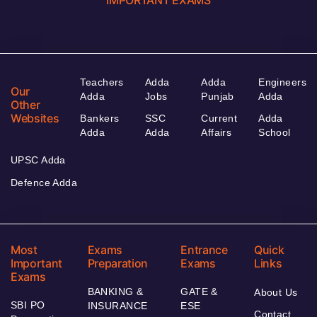
IMPORTANT EXAMS
Teachers
Adda
Adda
Engineers
Our
Adda
Jobs
Punjab
Adda
Other
Websites
Bankers
SSC
Current
Adda
Adda
Adda
Affairs
School
UPSC Adda
Defence Adda
Most
Exams
Entrance
Quick
Important
Preparation
Exams
Links
Exams
BANKING &
GATE &
About Us
SBI PO
INSURANCE
ESE
Contact