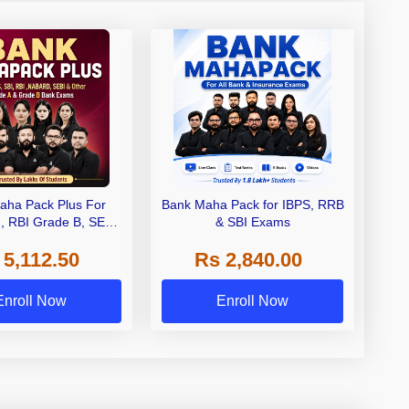
aha Pack Plus For
Bank Maha Pack for IBPS, RRB
I, RBI Grade B, SEBI
& SBI Exams
 NABARD Grade A and
 5,112.50
Rs 2,840.00
de A & Grade B Bank
Exams
Enroll Now
Enroll Now