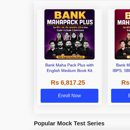
Bank Maha Pack Plus with
Bank M
English Medium Book Kit
IBPS, SB
Grade A,
Rs 6,817.25
Rs
Other Gra
Enroll Now
Popular Mock Test Series