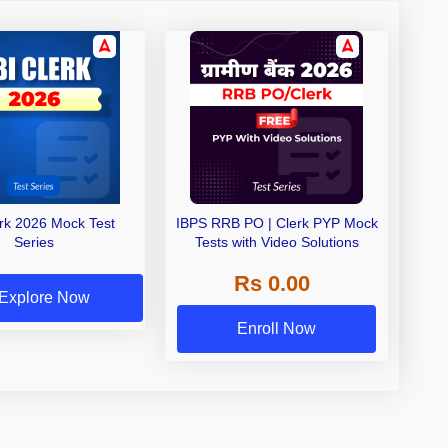
erk 2026 Mock Test
IBPS RRB PO | Clerk PYP Mock
Series
Tests with Video Solutions
Rs 0.00
Explore Now
Enroll Now