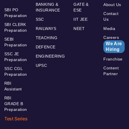
BANKING &
GATE &
About Us
SBI PO
INSURANCE
ESE
Contact
Preparation
SSC
IIT JEE
Us
SBI CLERK
RAILWAYS
NEET
Media
Preparation
Careers
TEACHING
SEBI
We Are
Preparation
DEFENCE
Hiring
SSC JE
ENGINEERING
Franchise
Preparation
UPSC
Content
SSC CGL
Partner
Preparation
RBI
Assistant
RBI
GRADE B
Preparation
Test Series