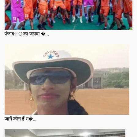
पंजाब FC का जलवा �...
जानें कौन हैं भ�...