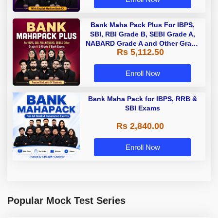
Bank Maha Pack Plus For IBPS,
SBI, RBI Grade B, SEBI Grade A,
NABARD Grade A and Other Grade
Rs 5,112.50
A & Grade B Bank Exams
Enroll Now
Bank Maha Pack for IBPS, RRB &
SBI Exams
Rs 2,840.00
Enroll Now
Popular Mock Test Series