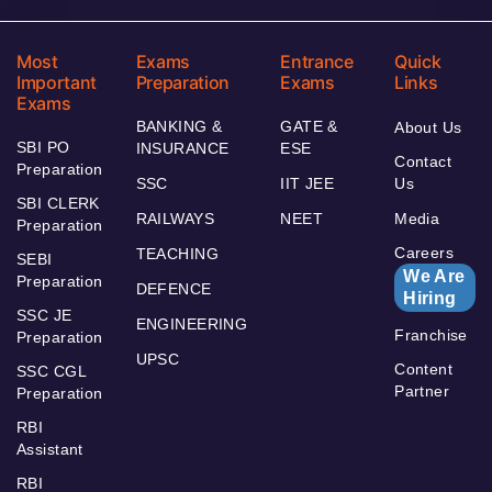
Most
Exams
Entrance
Quick
Important
Preparation
Exams
Links
Exams
BANKING &
GATE &
About Us
SBI PO
INSURANCE
ESE
Contact
Preparation
SSC
IIT JEE
Us
SBI CLERK
RAILWAYS
NEET
Media
Preparation
Careers
TEACHING
SEBI
We Are
Preparation
DEFENCE
Hiring
SSC JE
ENGINEERING
Franchise
Preparation
UPSC
Content
SSC CGL
Partner
Preparation
RBI
Assistant
RBI