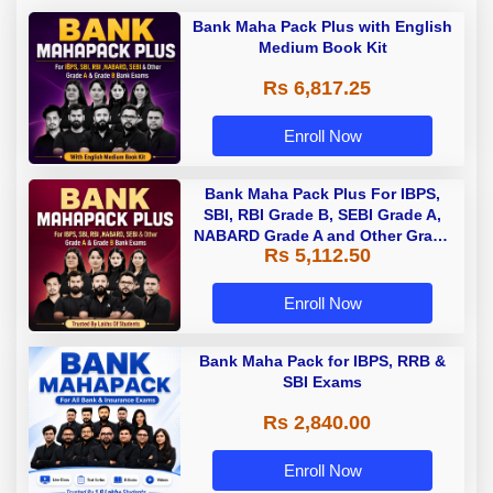
Bank Maha Pack Plus with English
Medium Book Kit
Rs 6,817.25
Enroll Now
Bank Maha Pack Plus For IBPS,
SBI, RBI Grade B, SEBI Grade A,
NABARD Grade A and Other Grade
Rs 5,112.50
A & Grade B Bank Exams
Enroll Now
Bank Maha Pack for IBPS, RRB &
SBI Exams
Rs 2,840.00
Enroll Now