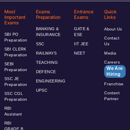
Most
Exams
Entrance
Quick
Important
Preparation
Exams
Links
Exams
BANKING &
GATE &
About Us
SBI PO
INSURANCE
ESE
Contact
Preparation
SSC
IIT JEE
Us
SBI CLERK
RAILWAYS
NEET
Media
Preparation
Careers
TEACHING
SEBI
We Are
Preparation
DEFENCE
Hiring
SSC JE
ENGINEERING
Franchise
Preparation
UPSC
Content
SSC CGL
Partner
Preparation
RBI
Assistant
RBI
GRADE B