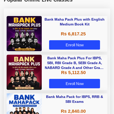
Bank Maha Pack Plus with English
Medium Book Kit
Rs 6,817.25
Enroll Now
Bank Maha Pack Plus For IBPS,
SBI, RBI Grade B, SEBI Grade A,
NABARD Grade A and Other Grade
Rs 5,112.50
A & Grade B Bank Exams
Enroll Now
Bank Maha Pack for IBPS, RRB &
SBI Exams
Rs 2,840.00