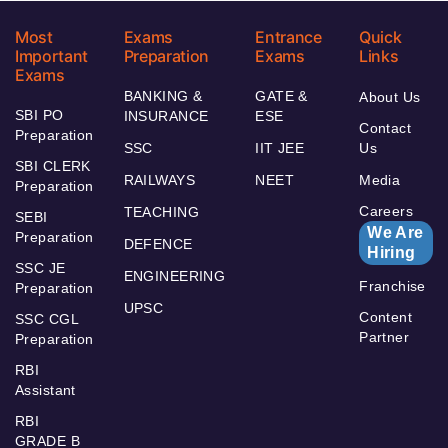
Most
Exams
Entrance
Quick
Important
Preparation
Exams
Links
Exams
BANKING &
GATE &
About Us
SBI PO
INSURANCE
ESE
Contact
Preparation
SSC
IIT JEE
Us
SBI CLERK
RAILWAYS
NEET
Media
Preparation
Careers
TEACHING
SEBI
We Are
Preparation
DEFENCE
Hiring
SSC JE
ENGINEERING
Franchise
Preparation
UPSC
Content
SSC CGL
Partner
Preparation
RBI
Assistant
RBI
GRADE B