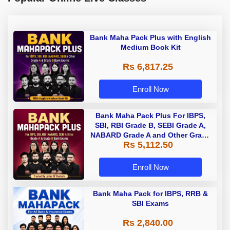
Bank Maha Pack Plus with English
Medium Book Kit
Rs 6,817.25
Enroll Now
Bank Maha Pack Plus For IBPS,
SBI, RBI Grade B, SEBI Grade A,
NABARD Grade A and Other Grade
Rs 5,112.50
A & Grade B Bank Exams
Enroll Now
Bank Maha Pack for IBPS, RRB &
SBI Exams
Rs 2,840.00