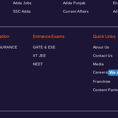
Adda Jobs
Adda Punjab
En
SSC Adda
Current Affairs
Ad
ation
Entrance Exams
Quick Links
NSURANCE
GATE & ESE
About Us
IIT JEE
Contact Us
NEET
Media
Careers
We 
Franchise
Content Partn