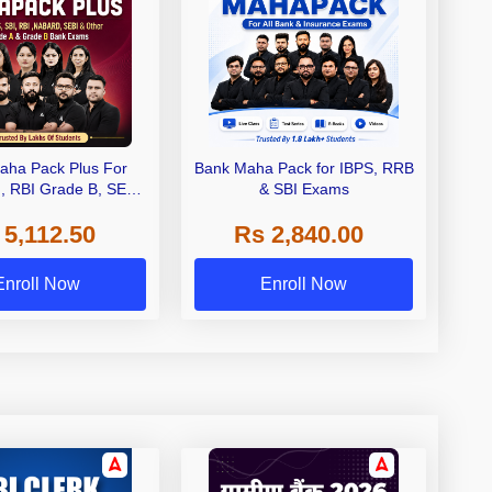
aha Pack Plus For
Bank Maha Pack for IBPS, RRB
I, RBI Grade B, SEBI
& SBI Exams
 NABARD Grade A and
 5,112.50
Rs 2,840.00
de A & Grade B Bank
Exams
Enroll Now
Enroll Now