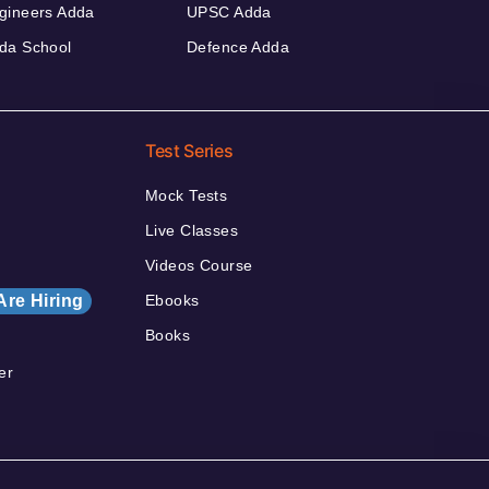
gineers Adda
UPSC Adda
da School
Defence Adda
Test Series
Mock Tests
Live Classes
Videos Course
Are Hiring
Ebooks
Books
er