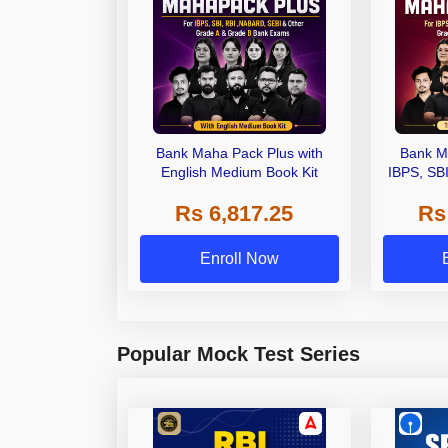
Bank Maha Pack Plus with
Bank M
English Medium Book Kit
IBPS, SB
Grade A,
Rs 6,817.25
Rs
Other Gra
Enroll Now
Popular Mock Test Series