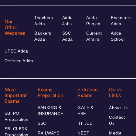
Teachers
Adda
Adda
Engineers
Our
Adda
Jobs
Punjab
Adda
Other
Websites
Bankers
SSC
Current
Adda
Adda
Adda
Affairs
School
UPSC Adda
Defence Adda
Most
Exams
Entrance
Quick
Important
Preparation
Exams
Links
Exams
BANKING &
GATE &
About Us
SBI PO
INSURANCE
ESE
Contact
Preparation
SSC
IIT JEE
Us
SBI CLERK
RAILWAYS
NEET
Media
Preparation