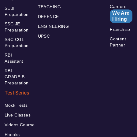
Careers
TEACHING
SEBI
We Are
Preparation
DEFENCE
Hiring
SSC JE
ENGINEERING
Franchise
Preparation
UPSC
Content
SSC CGL
Partner
Preparation
RBI
Assistant
RBI
GRADE B
Preparation
Test Series
Mock Tests
Live Classes
Videos Course
Ebooks