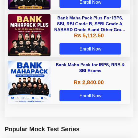
Enroll Now
Bank Maha Pack Plus For IBPS,
SBI, RBI Grade B, SEBI Grade A,
NABARD Grade A and Other Grade
Rs 5,112.50
A & Grade B Bank Exams
Enroll Now
Bank Maha Pack for IBPS, RRB &
SBI Exams
Rs 2,840.00
Enroll Now
Popular Mock Test Series