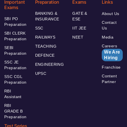
Important
Preparation
Exams
Links
Exams
BANKING &
GATE &
About Us
SBI PO
INSURANCE
ESE
Contact
Preparation
SSC
IIT JEE
Us
SBI CLERK
RAILWAYS
NEET
Media
Preparation
Careers
TEACHING
SEBI
We Are
Preparation
DEFENCE
Hiring
SSC JE
ENGINEERING
Franchise
Preparation
UPSC
Content
SSC CGL
Partner
Preparation
RBI
Assistant
RBI
GRADE B
Preparation
Test Series