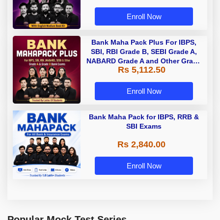
Enroll Now
Bank Maha Pack Plus For IBPS,
SBI, RBI Grade B, SEBI Grade A,
NABARD Grade A and Other Grade
Rs 5,112.50
A & Grade B Bank Exams
Enroll Now
Bank Maha Pack for IBPS, RRB &
SBI Exams
Rs 2,840.00
Enroll Now
Popular Mock Test Series