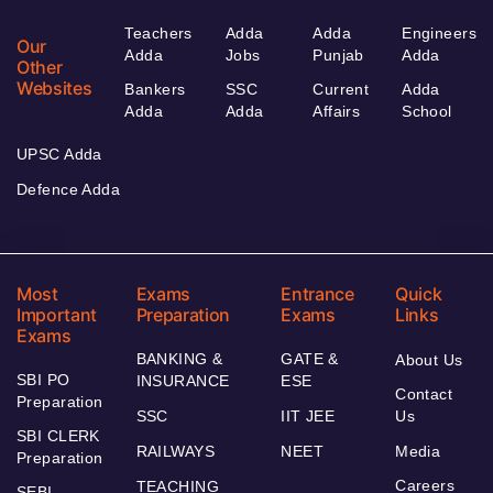
Teachers
Adda
Adda
Engineers
Our
Adda
Jobs
Punjab
Adda
Other
Websites
Bankers
SSC
Current
Adda
Adda
Adda
Affairs
School
UPSC Adda
Defence Adda
Most
Exams
Entrance
Quick
Important
Preparation
Exams
Links
Exams
BANKING &
GATE &
About Us
SBI PO
INSURANCE
ESE
Contact
Preparation
SSC
IIT JEE
Us
SBI CLERK
RAILWAYS
NEET
Media
Preparation
Careers
TEACHING
SEBI