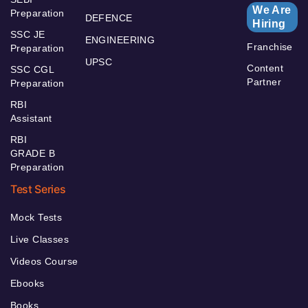
We Are
Preparation
DEFENCE
Hiring
SSC JE
ENGINEERING
Franchise
Preparation
UPSC
Content
SSC CGL
Partner
Preparation
RBI
Assistant
RBI
GRADE B
Preparation
Test Series
Mock Tests
Live Classes
Videos Course
Ebooks
Books