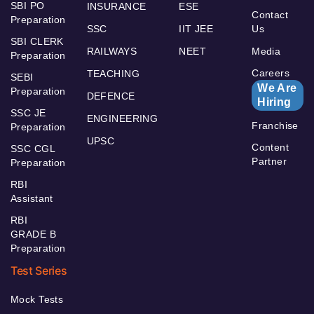
SBI PO
INSURANCE
ESE
Contact
Preparation
SSC
IIT JEE
Us
SBI CLERK
RAILWAYS
NEET
Media
Preparation
Careers
TEACHING
SEBI
We Are
Preparation
DEFENCE
Hiring
SSC JE
ENGINEERING
Franchise
Preparation
UPSC
Content
SSC CGL
Partner
Preparation
RBI
Assistant
RBI
GRADE B
Preparation
Test Series
Mock Tests