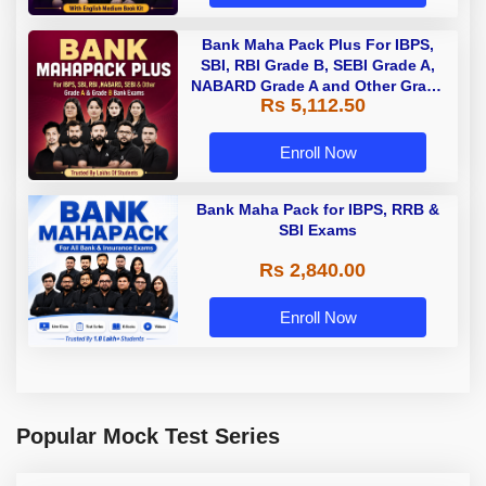
Bank Maha Pack Plus For IBPS,
SBI, RBI Grade B, SEBI Grade A,
NABARD Grade A and Other Grade
Rs 5,112.50
A & Grade B Bank Exams
Enroll Now
Bank Maha Pack for IBPS, RRB &
SBI Exams
Rs 2,840.00
Enroll Now
Popular Mock Test Series