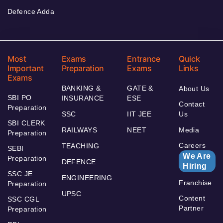
Defence Adda
Most
Exams
Entrance
Quick
Important
Preparation
Exams
Links
Exams
BANKING &
GATE &
About Us
SBI PO
INSURANCE
ESE
Contact
Preparation
SSC
IIT JEE
Us
SBI CLERK
RAILWAYS
NEET
Media
Preparation
Careers
TEACHING
SEBI
We Are
Preparation
DEFENCE
Hiring
SSC JE
ENGINEERING
Franchise
Preparation
UPSC
Content
SSC CGL
Partner
Preparation