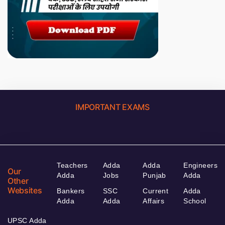
IMPORTANT EXAMS
Teachers
Adda
Adda
Engineers
Our
Adda
Jobs
Punjab
Adda
Other
Websites
Bankers
SSC
Current
Adda
Adda
Adda
Affairs
School
UPSC Adda