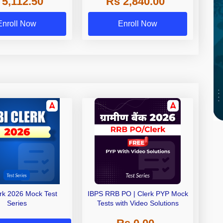
 5,112.50
Rs 2,840.00
Exams
Enroll Now
Enroll Now
erk 2026 Mock Test
IBPS RRB PO | Clerk PYP Mock
Series
Tests with Video Solutions