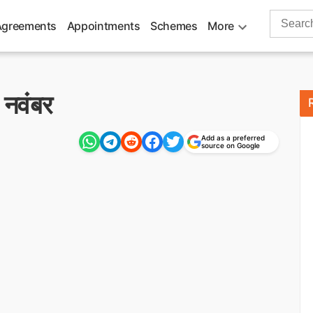
Search
Agreements
Appointments
Schemes
More
for:
 नवंबर
Add as a preferred
source on Google