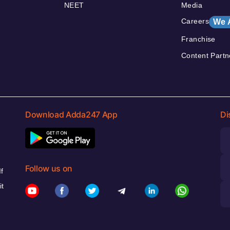
NEET
Media
Careers
We 
Franchise
Content Partn
Download Adda247 App
Di
Follow us on
f
it