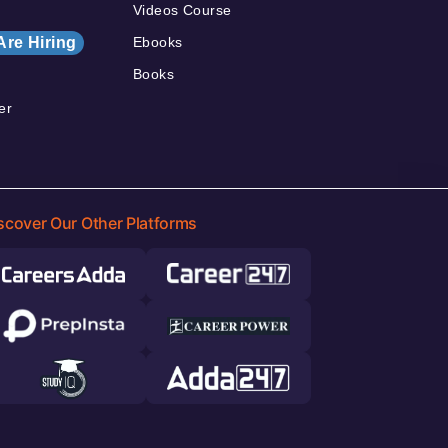
Videos Course
Are Hiring
Ebooks
Books
er
scover Our Other Platforms