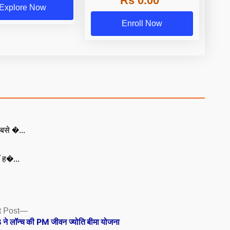
Rs 0.00
Explore Now
Enroll Now
बसे �...
ँ ह�...
Next
 Post
post:
 ने लॉन्च की PM जीवन ज्योति बीमा योजना