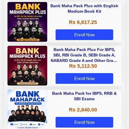
Bank Maha Pack Plus with English
Medium Book Kit
Rs 6,817.25
Enroll Now
Bank Maha Pack Plus For IBPS,
SBI, RBI Grade B, SEBI Grade A,
NABARD Grade A and Other Grade
Rs 5,112.50
A & Grade B Bank Exams
Enroll Now
Bank Maha Pack for IBPS, RRB &
SBI Exams
Rs 2,840.00
Enroll Now