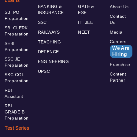
BANKING &
GATE &
About Us
SBI PO
INSURANCE
ESE
Contact
Preparation
SSC
IIT JEE
Us
SBI CLERK
RAILWAYS
NEET
Media
Preparation
Careers
TEACHING
SEBI
We Are
Preparation
DEFENCE
Hiring
SSC JE
ENGINEERING
Franchise
Preparation
UPSC
Content
SSC CGL
Partner
Preparation
RBI
Assistant
RBI
GRADE B
Preparation
Test Series