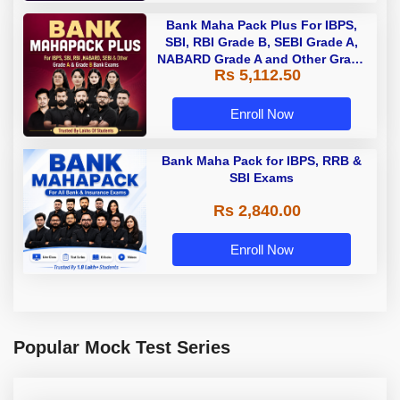
Bank Maha Pack Plus For IBPS,
SBI, RBI Grade B, SEBI Grade A,
NABARD Grade A and Other Grade
Rs 5,112.50
A & Grade B Bank Exams
Enroll Now
Bank Maha Pack for IBPS, RRB &
SBI Exams
Rs 2,840.00
Enroll Now
Popular Mock Test Series