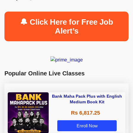
🔔 Click Here for Free Job
Alert’s
Popular Online Live Classes
Bank Maha Pack Plus with English
Medium Book Kit
Rs 6,817.25
Enroll Now