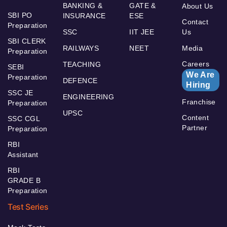
BANKING &
GATE &
About Us
SBI PO
INSURANCE
ESE
Contact
Preparation
SSC
IIT JEE
Us
SBI CLERK
RAILWAYS
NEET
Media
Preparation
Careers
TEACHING
SEBI
We Are
Preparation
DEFENCE
Hiring
SSC JE
ENGINEERING
Franchise
Preparation
UPSC
Content
SSC CGL
Partner
Preparation
RBI
Assistant
RBI
GRADE B
Preparation
Test Series