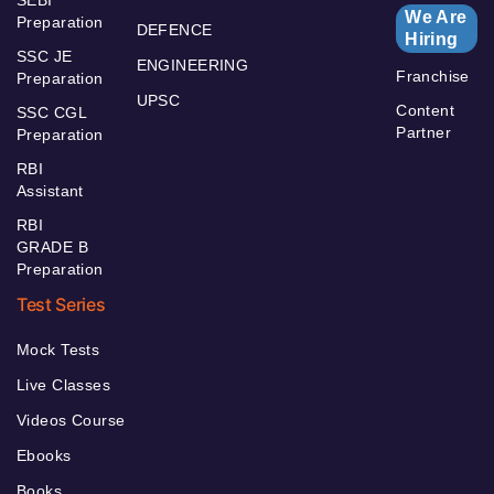
We Are
Preparation
DEFENCE
Hiring
SSC JE
ENGINEERING
Franchise
Preparation
UPSC
Content
SSC CGL
Partner
Preparation
RBI
Assistant
RBI
GRADE B
Preparation
Test Series
Mock Tests
Live Classes
Videos Course
Ebooks
Books