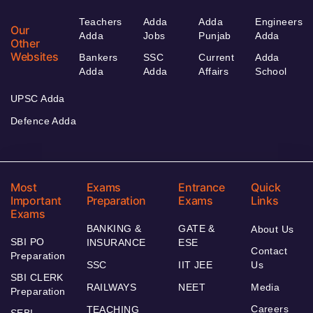
Teachers
Adda
Adda
Engineers
Our
Adda
Jobs
Punjab
Adda
Other
Websites
Bankers
SSC
Current
Adda
Adda
Adda
Affairs
School
UPSC Adda
Defence Adda
Most
Exams
Entrance
Quick
Important
Preparation
Exams
Links
Exams
BANKING &
GATE &
About Us
SBI PO
INSURANCE
ESE
Contact
Preparation
SSC
IIT JEE
Us
SBI CLERK
RAILWAYS
NEET
Media
Preparation
Careers
TEACHING
SEBI