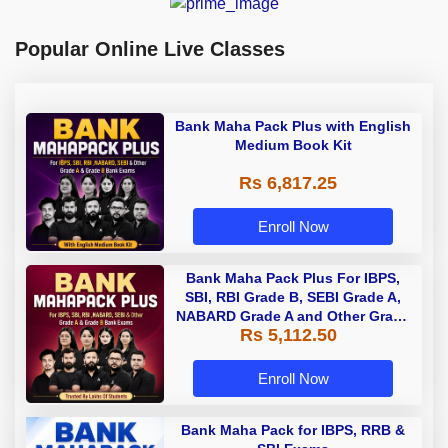
Popular Online Live Classes
Bank Maha Pack Plus with English
Medium Book Kit
Rs 6,817.25
Enroll Now
Bank Maha Pack Plus For IBPS,
SBI, RBI Grade B, SEBI Grade A,
NABARD Grade A and Other Grade
Rs 5,112.50
A & Grade B Bank Exams
Enroll Now
Bank Maha Pack for IBPS, RRB &