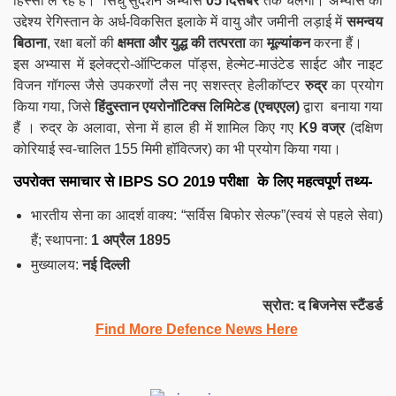
हिस्सा ले रहे हैं। ‘सिंधु सुदर्शन अभ्यास
05 दिसंबर
तक चलेगा। अभ्यास का
उद्देश्य रेगिस्तान के अर्ध-विकसित इलाके में वायु और जमीनी लड़ाई में
समन्वय
बिठाना
, रक्षा बलों की
क्षमता और युद्ध की तत्परता
का
मूल्यांकन
करना हैं।
इस अभ्यास में इलेक्ट्रो-ऑप्टिकल पॉड्स, हेल्मेट-माउंटेड साईट और नाइट
विजन गॉगल्स जैसे उपकरणों लैस नए सशस्त्र हेलीकॉप्टर
रुद्र
का प्रयोग
किया गया, जिसे
हिंदुस्तान एयरोनॉटिक्स लिमिटेड (एचएएल)
द्वारा बनाया गया
हैं । रुद्र के अलावा, सेना में हाल ही में शामिल किए गए
K9 वज्र
(दक्षिण
कोरियाई स्व-चालित 155 मिमी हॉवित्जर) का भी प्रयोग किया गया।
उपरोक्त समाचार से IBPS SO 2019 परीक्षा के लिए महत्वपूर्ण तथ्य-
भारतीय सेना का आदर्श वाक्य: “सर्विस बिफोर सेल्फ”(स्वयं से पहले सेवा)
हैं; स्थापना:
1 अप्रैल 1895
मुख्यालय:
नई दिल्ली
स्रोत: द बिजनेस स्टैंडर्ड
Find More Defence News Here