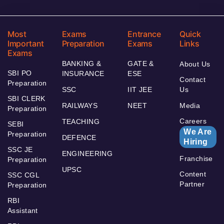
Most
Exams
Entrance
Quick
Important
Preparation
Exams
Links
Exams
BANKING &
GATE &
About Us
SBI PO
INSURANCE
ESE
Contact
Preparation
SSC
IIT JEE
Us
SBI CLERK
RAILWAYS
NEET
Media
Preparation
Careers
TEACHING
SEBI
We Are
Preparation
DEFENCE
Hiring
SSC JE
ENGINEERING
Franchise
Preparation
UPSC
Content
SSC CGL
Partner
Preparation
RBI
Assistant