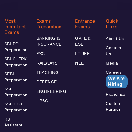
Most
Exams
Entrance
Quick
Important
Preparation
Exams
Links
Exams
BANKING &
GATE &
About Us
SBI PO
INSURANCE
ESE
Contact
Preparation
SSC
IIT JEE
Us
SBI CLERK
RAILWAYS
NEET
Media
Preparation
Careers
TEACHING
SEBI
We Are
Preparation
DEFENCE
Hiring
SSC JE
ENGINEERING
Franchise
Preparation
UPSC
Content
SSC CGL
Partner
Preparation
RBI
Assistant