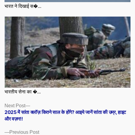
भारत ने दिखाई स�...
भारतीय सेना का �...
Posts
Next
Next Post
post:
2025 में सांता क्लॉज़ कितने साल के होंगे? आइये जानें सांता की उम्र, हाइट
navigation
और वज़न!!
Previous
Previous Post