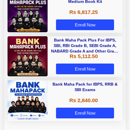
Medium Book Kit
Rs 6,817.25
Enroll Now
Bank Maha Pack Plus For IBPS,
SBI, RBI Grade B, SEBI Grade A,
NABARD Grade A and Other Grade
Rs 5,112.50
A & Grade B Bank Exams
Enroll Now
Bank Maha Pack for IBPS, RRB &
SBI Exams
Rs 2,840.00
Enroll Now