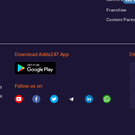
Franchise
Content Partn
Download Adda247 App
Di
Follow us on
f
it