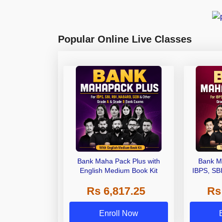
Popular Online Live Classes
Bank Maha Pack Plus with
Bank M
English Medium Book Kit
IBPS, SB
Grade A,
Rs 6,817.25
Rs
Other Gra
Enroll Now