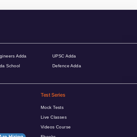
gineers Adda
UPSC Adda
da School
Defence Adda
Test Series
Mock Tests
Live Classes
Videos Course
Are Hiring
Ebooks