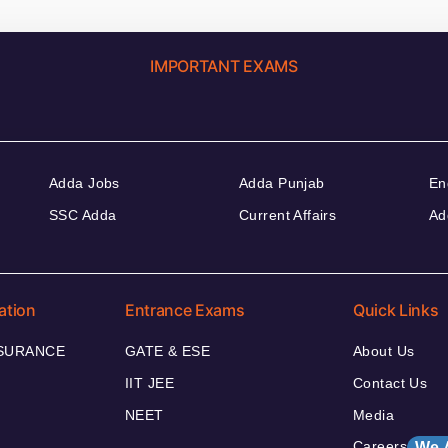
IMPORTANT EXAMS
Adda Jobs
Adda Punjab
En
SSC Adda
Current Affairs
Ad
ation
Entrance Exams
Quick Links
NSURANCE
GATE & ESE
About Us
IIT JEE
Contact Us
NEET
Media
Careers
We 