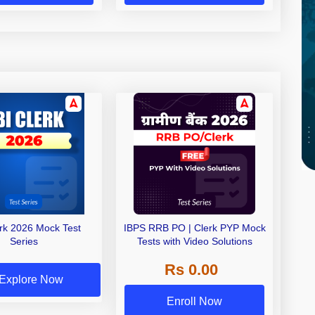
erk 2026 Mock Test
IBPS RRB PO | Clerk PYP Mock
Series
Tests with Video Solutions
Rs 0.00
Explore Now
Enroll Now