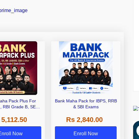
aha Pack Plus For
Bank Maha Pack for IBPS, RRB
I, RBI Grade B, SEBI
& SBI Exams
 NABARD Grade A and
 5,112.50
Rs 2,840.00
de A & Grade B Bank
Exams
Enroll Now
Enroll Now