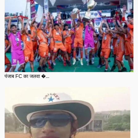
पंजाब FC का जलवा �...