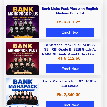
Bank Maha Pack Plus with English
Medium Book Kit
Rs 6,817.25
Enroll Now
Bank Maha Pack Plus For IBPS,
SBI, RBI Grade B, SEBI Grade A,
NABARD Grade A and Other Grade
Rs 5,112.50
A & Grade B Bank Exams
Enroll Now
Bank Maha Pack for IBPS, RRB &
SBI Exams
Rs 2,840.00
Enroll Now