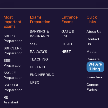
Most
Exams
Entrance
Quick
Important
Preparation
Exams
Links
Exams
BANKING &
GATE &
About Us
SBI PO
INSURANCE
ESE
Contact
Preparation
SSC
IIT JEE
Us
SBI CLERK
RAILWAYS
NEET
Media
Preparation
Careers
TEACHING
SEBI
We Are
Preparation
DEFENCE
Hiring
SSC JE
ENGINEERING
Franchise
Preparation
UPSC
Content
SSC CGL
Partner
Preparation
RBI
Assistant