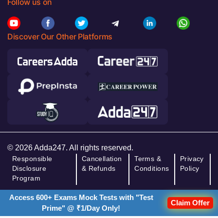
Follow us on
Discover Our Other Platforms
© 2026 Adda247. All rights reserved.
Responsible
Cancellation
Terms &
Privacy
Disclosure
& Refunds
Conditions
Policy
Program
Access 600+ Exams Mock Tests with "Test
Claim Offer
Prime" @ ₹1/Day Only!