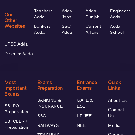
Teachers
Adda
Adda
Engineers
Our
Adda
Jobs
Punjab
Adda
Other
Websites
Bankers
SSC
Current
Adda
Adda
Adda
Affairs
School
UPSC Adda
Defence Adda
Most
Exams
Entrance
Quick
Important
Preparation
Exams
Links
Exams
BANKING &
GATE &
About Us
SBI PO
INSURANCE
ESE
Contact
Preparation
SSC
IIT JEE
Us
SBI CLERK
RAILWAYS
NEET
Media
Preparation
Careers
TEACHING