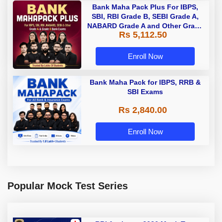
Bank Maha Pack Plus For IBPS,
SBI, RBI Grade B, SEBI Grade A,
NABARD Grade A and Other Grade
Rs 5,112.50
A & Grade B Bank Exams
Enroll Now
Bank Maha Pack for IBPS, RRB &
SBI Exams
Rs 2,840.00
Enroll Now
Popular Mock Test Series