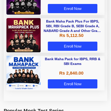
Enroll Now
Bank Maha Pack Plus For IBPS,
SBI, RBI Grade B, SEBI Grade A,
NABARD Grade A and Other Grade
Rs 5,112.50
A & Grade B Bank Exams
Enroll Now
Bank Maha Pack for IBPS, RRB &
SBI Exams
Rs 2,840.00
Enroll Now
Popular Mock Test Series