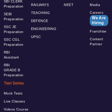
SBI CLERK
RAILWAYS
NEET
Media
Preparation
Careers
TEACHING
SEBI
We Are
Preparation
DEFENCE
Hiring
SSC JE
ENGINEERING
Franchise
Preparation
UPSC
Content
SSC CGL
Partner
Preparation
RBI
Assistant
RBI
GRADE B
Preparation
Test Series
Mock Tests
Live Classes
Videos Course