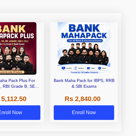
aha Pack Plus For
Bank Maha Pack for IBPS, RRB
I, RBI Grade B, SEBI
& SBI Exams
 NABARD Grade A and
 5,112.50
Rs 2,840.00
de A & Grade B Bank
Exams
Enroll Now
Enroll Now