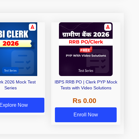
erk 2026 Mock Test
IBPS RRB PO | Clerk PYP Mock
Series
Tests with Video Solutions
Rs 0.00
Explore Now
Enroll Now