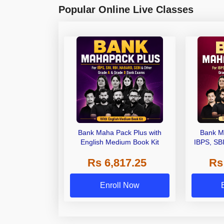
Popular Online Live Classes
Bank Maha Pack Plus with
Bank M
English Medium Book Kit
IBPS, SB
Grade A,
Rs 6,817.25
Rs
Other Gra
Enroll Now