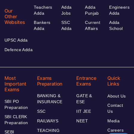
Teachers
Adda
Adda
Engineers
Our
Adda
Jobs
Punjab
Adda
Other
Websites
Bankers
SSC
Current
Adda
Adda
Adda
Affairs
School
UPSC Adda
Defence Adda
Most
Exams
Entrance
Quick
Important
Preparation
Exams
Links
Exams
BANKING &
GATE &
About Us
SBI PO
INSURANCE
ESE
Contact
Preparation
SSC
IIT JEE
Us
SBI CLERK
RAILWAYS
NEET
Media
Preparation
Careers
TEACHING
SEBI