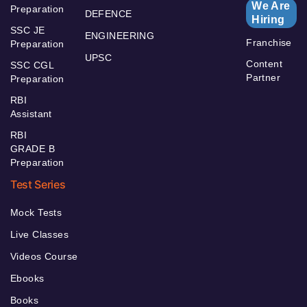
We Are
Preparation
DEFENCE
Hiring
SSC JE
ENGINEERING
Franchise
Preparation
UPSC
Content
SSC CGL
Partner
Preparation
RBI
Assistant
RBI
GRADE B
Preparation
Test Series
Mock Tests
Live Classes
Videos Course
Ebooks
Books