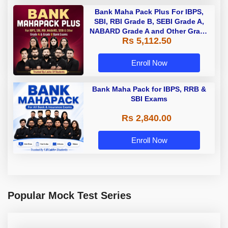
Bank Maha Pack Plus For IBPS,
SBI, RBI Grade B, SEBI Grade A,
NABARD Grade A and Other Grade
Rs 5,112.50
A & Grade B Bank Exams
Enroll Now
Bank Maha Pack for IBPS, RRB &
SBI Exams
Rs 2,840.00
Enroll Now
Popular Mock Test Series