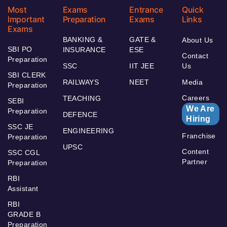
Most
Exams
Entrance
Quick
Important
Preparation
Exams
Links
Exams
BANKING &
GATE &
About Us
SBI PO
INSURANCE
ESE
Contact
Preparation
SSC
IIT JEE
Us
SBI CLERK
RAILWAYS
NEET
Media
Preparation
Careers
TEACHING
SEBI
We Are
Preparation
DEFENCE
Hiring
SSC JE
ENGINEERING
Franchise
Preparation
UPSC
Content
SSC CGL
Partner
Preparation
RBI
Assistant
RBI
GRADE B
Preparation