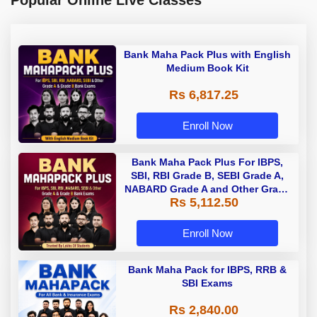
Popular Online Live Classes
Bank Maha Pack Plus with English
Medium Book Kit
Rs 6,817.25
Enroll Now
Bank Maha Pack Plus For IBPS,
SBI, RBI Grade B, SEBI Grade A,
NABARD Grade A and Other Grade
Rs 5,112.50
A & Grade B Bank Exams
Enroll Now
Bank Maha Pack for IBPS, RRB &
SBI Exams
Rs 2,840.00