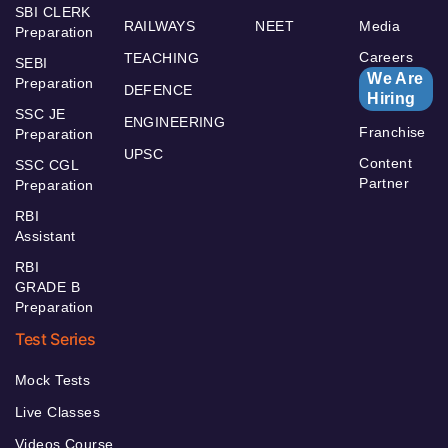
SBI CLERK
RAILWAYS
NEET
Media
Preparation
Careers
TEACHING
SEBI
We Are
Preparation
DEFENCE
Hiring
SSC JE
ENGINEERING
Franchise
Preparation
UPSC
Content
SSC CGL
Partner
Preparation
RBI
Assistant
RBI
GRADE B
Preparation
Test Series
Mock Tests
Live Classes
Videos Course