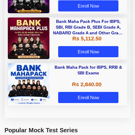
Enroll Now
Bank Maha Pack Plus For IBPS,
SBI, RBI Grade B, SEBI Grade A,
NABARD Grade A and Other Grade
Rs 5,112.50
A & Grade B Bank Exams
Enroll Now
Bank Maha Pack for IBPS, RRB &
SBI Exams
Rs 2,840.00
Enroll Now
Popular Mock Test Series