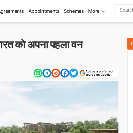
Search
Agreements
Appointments
Schemes
More
for:
ं भारत को अपना पहला वन
Add as a preferred
source on Google