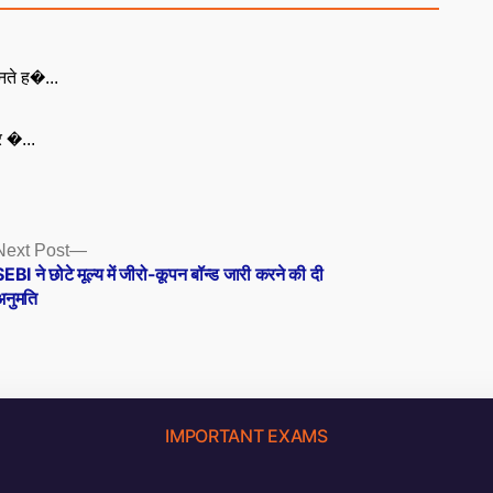
नते ह�...
ूर �...
Next
Next Post
post:
EBI ने छोटे मूल्य में जीरो-कूपन बॉन्ड जारी करने की दी
अनुमति
IMPORTANT EXAMS