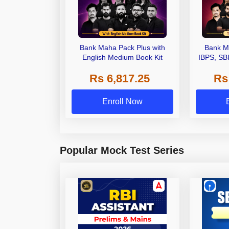
Bank Maha Pack Plus with
Bank M
English Medium Book Kit
IBPS, SB
Grade A,
Rs 6,817.25
Rs
Other Gra
Enroll Now
Popular Mock Test Series