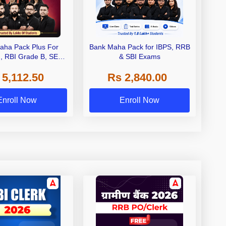
aha Pack Plus For
Bank Maha Pack for IBPS, RRB
I, RBI Grade B, SEBI
& SBI Exams
 NABARD Grade A and
 5,112.50
Rs 2,840.00
de A & Grade B Bank
Exams
Enroll Now
Enroll Now