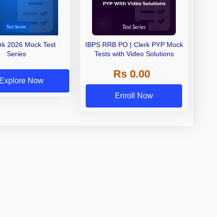
erk 2026 Mock Test
IBPS RRB PO | Clerk PYP Mock
Series
Tests with Video Solutions
Rs 0.00
Explore Now
Enroll Now