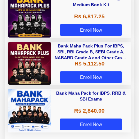
Medium Book Kit
Rs 6,817.25
Enroll Now
Bank Maha Pack Plus For IBPS,
SBI, RBI Grade B, SEBI Grade A,
NABARD Grade A and Other Grade
Rs 5,112.50
A & Grade B Bank Exams
Enroll Now
Bank Maha Pack for IBPS, RRB &
SBI Exams
Rs 2,840.00
Enroll Now