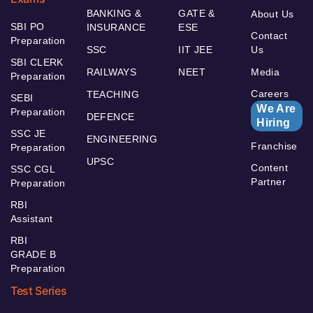
BANKING &
GATE &
About Us
SBI PO
INSURANCE
ESE
Contact
Preparation
SSC
IIT JEE
Us
SBI CLERK
RAILWAYS
NEET
Media
Preparation
Careers
TEACHING
SEBI
We Are
Preparation
DEFENCE
Hiring
SSC JE
ENGINEERING
Franchise
Preparation
UPSC
Content
SSC CGL
Partner
Preparation
RBI
Assistant
RBI
GRADE B
Preparation
Test Series