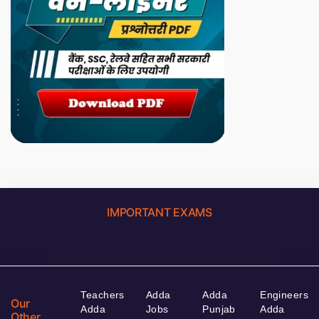
IMPORTANT EXAMS
Teachers
Adda
Adda
Engineers
Our
Adda
Jobs
Punjab
Adda
Other