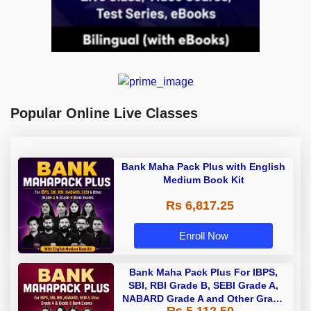
Popular Online Live Classes
Bank Maha Pack Plus with English
Medium Book Kit
Rs 6,817.25
Enroll Now
Bank Maha Pack Plus For IBPS,
SBI, RBI Grade B, SEBI Grade A,
NABARD Grade A and Other Grade