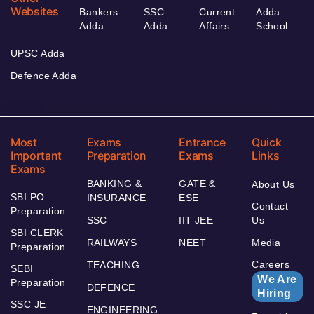
Websites
Bankers
SSC
Current
Adda
Adda
Adda
Affairs
School
UPSC Adda
Defence Adda
Most
Exams
Entrance
Quick
Important
Preparation
Exams
Links
Exams
BANKING &
GATE &
About Us
SBI PO
INSURANCE
ESE
Contact
Preparation
SSC
IIT JEE
Us
SBI CLERK
RAILWAYS
NEET
Media
Preparation
Careers
TEACHING
SEBI
We Are
Preparation
DEFENCE
Hiring
SSC JE
ENGINEERING