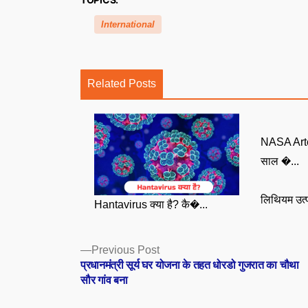
International
Related Posts
NASA Arte
साल �...
लिथियम उत्प
Hantavirus क्या है? कै�...
Posts
Previous
Previous Post
post:
प्रधानमंत्री सूर्य घर योजना के तहत धोरडो गुजरात का चौथा
navigation
सौर गांव बना