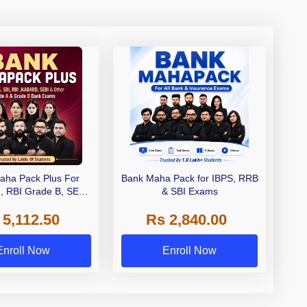
aha Pack Plus For
Bank Maha Pack for IBPS, RRB
I, RBI Grade B, SEBI
& SBI Exams
 NABARD Grade A and
 5,112.50
Rs 2,840.00
de A & Grade B Bank
Exams
Enroll Now
Enroll Now