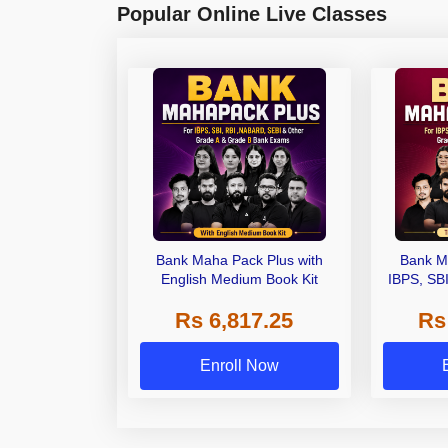
Popular Online Live Classes
Bank Maha Pack Plus with
Bank M
English Medium Book Kit
IBPS, SB
Grade A,
Rs 6,817.25
Rs
Other Gra
Enroll Now