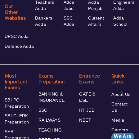
Teachers
Adda
Adda
Engineers
Our
Adda
Jobs
Punjab
Adda
Other
Websites
Bankers
SSC
Current
Adda
Adda
Adda
Affairs
School
UPSC Adda
Defence Adda
Most
Exams
Entrance
Quick
Important
Preparation
Exams
Links
Exams
BANKING &
GATE &
About Us
SBI PO
INSURANCE
ESE
Contact
Preparation
SSC
IIT JEE
Us
SBI CLERK
RAILWAYS
NEET
Media
Preparation
Careers
TEACHING
SEBI
We Are
Preparation