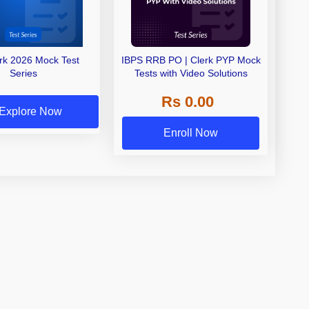
erk 2026 Mock Test
IBPS RRB PO | Clerk PYP Mock
Series
Tests with Video Solutions
Rs 0.00
Explore Now
Enroll Now