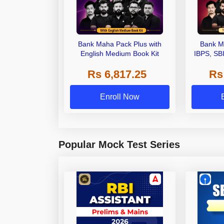
Bank Maha Pack Plus with
Bank M
English Medium Book Kit
IBPS, SB
Grade A,
Rs 6,817.25
Rs
Other Gra
Enroll Now
Popular Mock Test Series