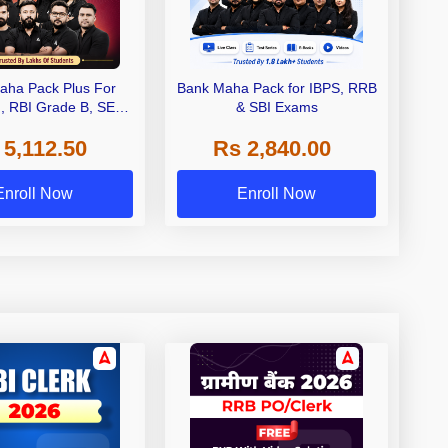
aha Pack Plus For
Bank Maha Pack for IBPS, RRB
I, RBI Grade B, SEBI
& SBI Exams
 NABARD Grade A and
 5,112.50
Rs 2,840.00
de A & Grade B Bank
Exams
Enroll Now
Enroll Now