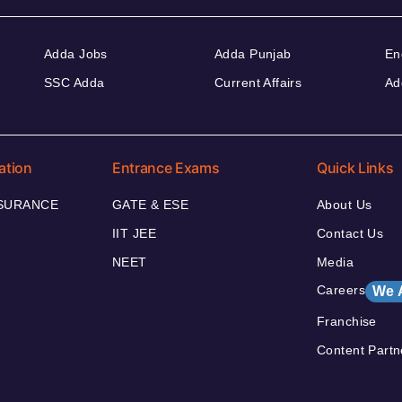
Adda Jobs
Adda Punjab
En
SSC Adda
Current Affairs
Ad
ation
Entrance Exams
Quick Links
NSURANCE
GATE & ESE
About Us
IIT JEE
Contact Us
NEET
Media
Careers
We 
Franchise
Content Partn