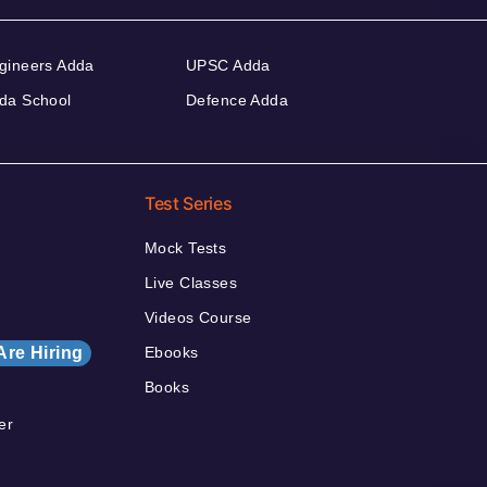
gineers Adda
UPSC Adda
da School
Defence Adda
Test Series
Mock Tests
Live Classes
Videos Course
Are Hiring
Ebooks
Books
er