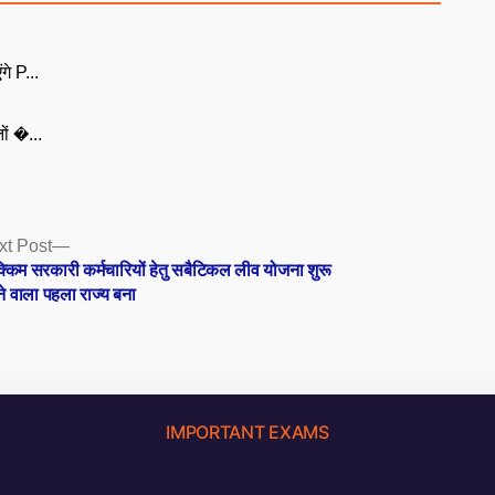
गे P...
ों �...
Next
xt Post
post:
्किम सरकारी कर्मचारियों हेतु सबैटिकल लीव योजना शुरू
े वाला पहला राज्य बना
IMPORTANT EXAMS