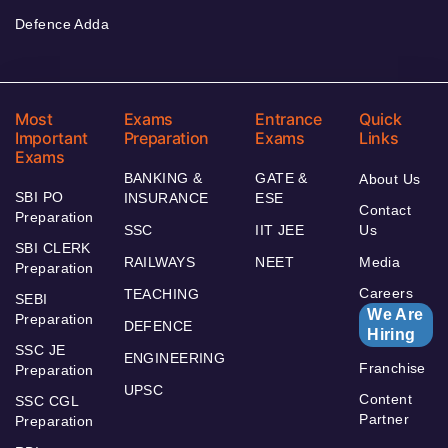
Defence Adda
Most
Exams
Entrance
Quick
Important
Preparation
Exams
Links
Exams
BANKING &
GATE &
About Us
SBI PO
INSURANCE
ESE
Contact
Preparation
SSC
IIT JEE
Us
SBI CLERK
RAILWAYS
NEET
Media
Preparation
Careers
TEACHING
SEBI
We Are
Preparation
DEFENCE
Hiring
SSC JE
ENGINEERING
Franchise
Preparation
UPSC
Content
SSC CGL
Partner
Preparation