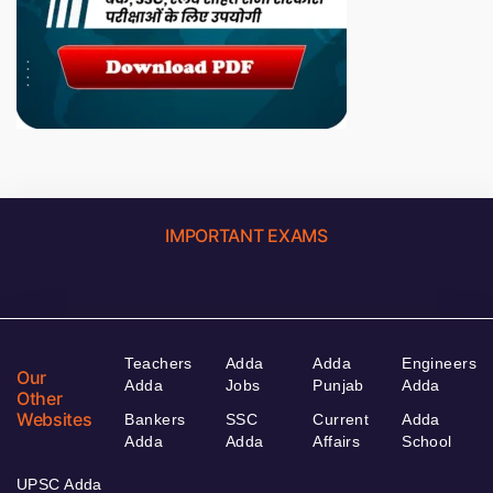
IMPORTANT EXAMS
Teachers
Adda
Adda
Engineers
Our
Adda
Jobs
Punjab
Adda
Other
Websites
Bankers
SSC
Current
Adda
Adda
Adda
Affairs
School
UPSC Adda