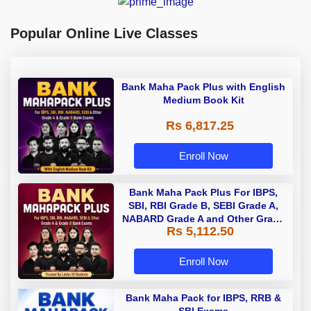
Popular Online Live Classes
Bank Maha Pack Plus with English
Medium Book Kit
Rs 6,817.25
Enroll Now
Bank Maha Pack Plus For IBPS,
SBI, RBI Grade B, SEBI Grade A,
NABARD Grade A and Other Grade
Rs 5,112.50
A & Grade B Bank Exams
Enroll Now
Bank Maha Pack for IBPS, RRB &
SBI Exams