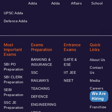
Adda
Adda
Affairs
School
UPSC Adda
Defence Adda
Most
Exams
Entrance
Quick
Important
Preparation
Exams
Links
Exams
BANKING &
GATE &
About Us
SBI PO
INSURANCE
ESE
Contact
Preparation
SSC
IIT JEE
Us
SBI CLERK
RAILWAYS
NEET
Media
Preparation
Careers
TEACHING
SEBI
We Are
Preparation
DEFENCE
Hiring
SSC JE
ENGINEERING
Franchise
Preparation