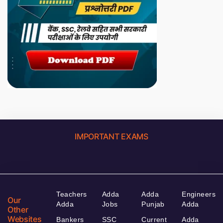
IMPORTANT EXAMS
Teachers
Adda
Adda
Engineers
Our
Adda
Jobs
Punjab
Adda
Other
Websites
Bankers
SSC
Current
Adda