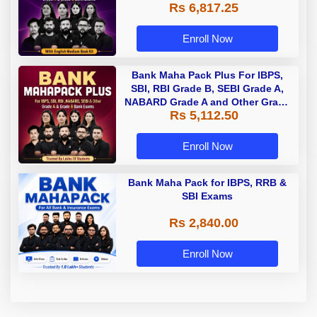
Rs 6,817.25
Enroll Now
Bank Maha Pack Plus For IBPS,
SBI, RBI Grade B, SEBI Grade A,
NABARD Grade A and Other Grade
Rs 5,112.50
A & Grade B Bank Exams
Enroll Now
Bank Maha Pack for IBPS, RRB &
SBI Exams
Rs 2,840.00
Enroll Now