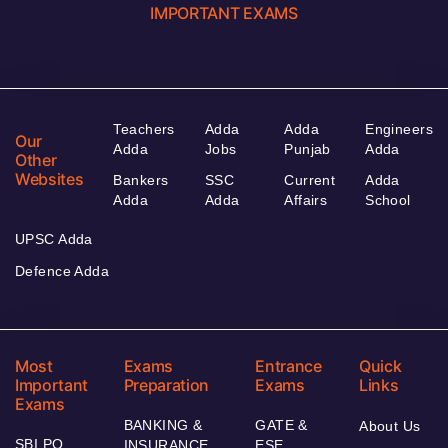
IMPORTANT EXAMS
Teachers
Adda
Adda
Engineers
Our
Adda
Jobs
Punjab
Adda
Other
Websites
Bankers
SSC
Current
Adda
Adda
Adda
Affairs
School
UPSC Adda
Defence Adda
Most
Exams
Entrance
Quick
Important
Preparation
Exams
Links
Exams
BANKING &
GATE &
About Us
SBI PO
INSURANCE
ESE