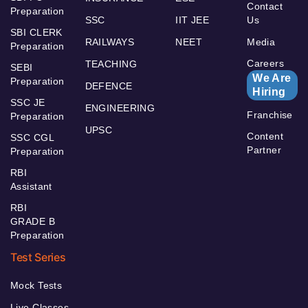
Contact
Preparation
SSC
IIT JEE
Us
SBI CLERK
RAILWAYS
NEET
Media
Preparation
Careers
TEACHING
SEBI
We Are
Preparation
DEFENCE
Hiring
SSC JE
ENGINEERING
Franchise
Preparation
UPSC
Content
SSC CGL
Partner
Preparation
RBI
Assistant
RBI
GRADE B
Preparation
Test Series
Mock Tests
Live Classes