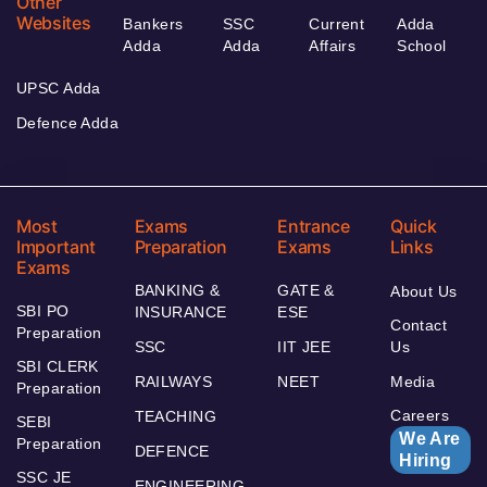
Other
Websites
Bankers
SSC
Current
Adda
Adda
Adda
Affairs
School
UPSC Adda
Defence Adda
Most
Exams
Entrance
Quick
Important
Preparation
Exams
Links
Exams
BANKING &
GATE &
About Us
SBI PO
INSURANCE
ESE
Contact
Preparation
SSC
IIT JEE
Us
SBI CLERK
RAILWAYS
NEET
Media
Preparation
Careers
TEACHING
SEBI
We Are
Preparation
DEFENCE
Hiring
SSC JE
ENGINEERING