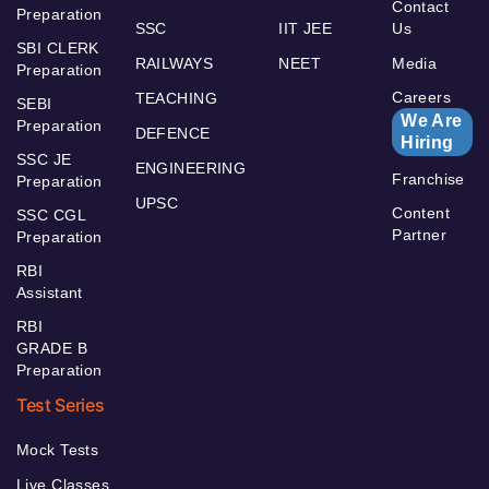
Contact
Preparation
SSC
IIT JEE
Us
SBI CLERK
RAILWAYS
NEET
Media
Preparation
Careers
TEACHING
SEBI
We Are
Preparation
DEFENCE
Hiring
SSC JE
ENGINEERING
Franchise
Preparation
UPSC
Content
SSC CGL
Partner
Preparation
RBI
Assistant
RBI
GRADE B
Preparation
Test Series
Mock Tests
Live Classes