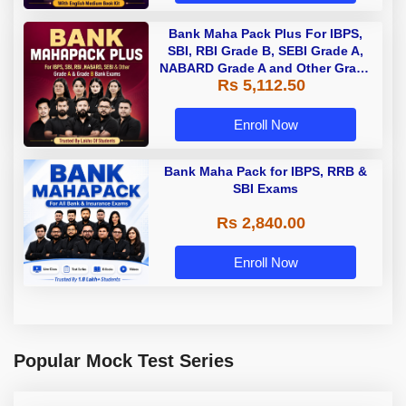
Bank Maha Pack Plus For IBPS,
SBI, RBI Grade B, SEBI Grade A,
NABARD Grade A and Other Grade
Rs 5,112.50
A & Grade B Bank Exams
Enroll Now
Bank Maha Pack for IBPS, RRB &
SBI Exams
Rs 2,840.00
Enroll Now
Popular Mock Test Series