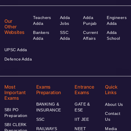
Teachers
Adda
Adda
Engineers
Our
Adda
Jobs
Punjab
Adda
Other
Websites
Bankers
SSC
Current
Adda
Adda
Adda
Affairs
School
UPSC Adda
Defence Adda
Most
Exams
Entrance
Quick
Important
Preparation
Exams
Links
Exams
BANKING &
GATE &
About Us
SBI PO
INSURANCE
ESE
Contact
Preparation
SSC
IIT JEE
Us
SBI CLERK
RAILWAYS
NEET
Media
Preparation