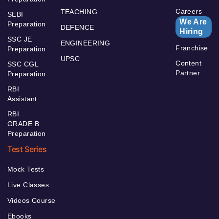
Careers
TEACHING
SEBI
We Are
Preparation
DEFENCE
Hiring
SSC JE
ENGINEERING
Franchise
Preparation
UPSC
Content
SSC CGL
Partner
Preparation
RBI
Assistant
RBI
GRADE B
Preparation
Test Series
Mock Tests
Live Classes
Videos Course
Ebooks