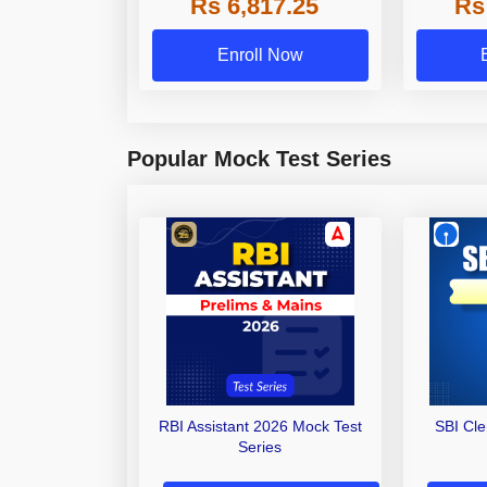
Rs 6,817.25
Rs
Other Gra
Enroll Now
Popular Mock Test Series
RBI Assistant 2026 Mock Test
SBI Cl
Series