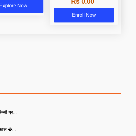
Rs 0.00
Explore Now
Enroll Now
्सी ग्र...
िकास �...