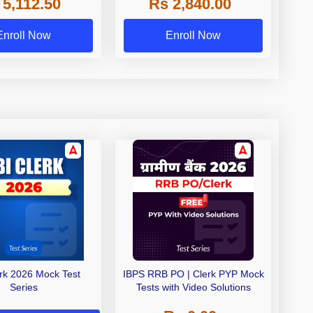
 5,112.50
Rs 2,840.00
de A & Grade B Bank
Exams
Enroll Now
Enroll Now
erk 2026 Mock Test
IBPS RRB PO | Clerk PYP Mock
Series
Tests with Video Solutions