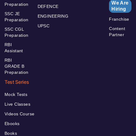
We Are
Preparation
DEFENCE
Hiring
SSC JE
ENGINEERING
Franchise
Preparation
UPSC
Content
SSC CGL
Partner
Preparation
RBI
Assistant
RBI
GRADE B
Preparation
Test Series
Mock Tests
Live Classes
Videos Course
Ebooks
Books