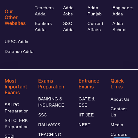
Teachers
Adda
Adda
Engineers
Our
Adda
Jobs
Punjab
Adda
Other
Websites
Bankers
SSC
Current
Adda
Adda
Adda
Affairs
School
UPSC Adda
Defence Adda
Most
Exams
Entrance
Quick
Important
Preparation
Exams
Links
Exams
BANKING &
GATE &
About Us
SBI PO
INSURANCE
ESE
Contact
Preparation
SSC
IIT JEE
Us
SBI CLERK
RAILWAYS
NEET
Media
Preparation
Careers
TEACHING
SEBI