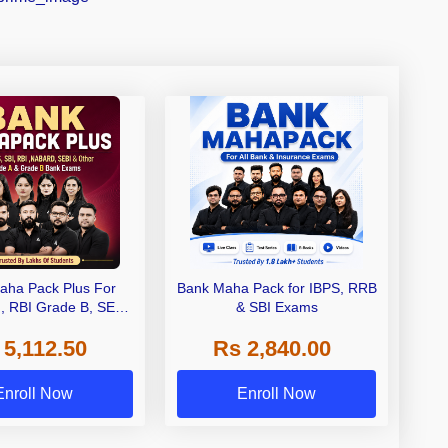
aha Pack Plus For
Bank Maha Pack for IBPS, RRB
I, RBI Grade B, SEBI
& SBI Exams
 NABARD Grade A and
 5,112.50
Rs 2,840.00
de A & Grade B Bank
Exams
Enroll Now
Enroll Now