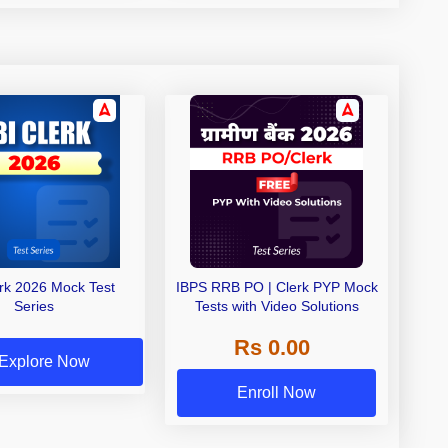
erk 2026 Mock Test
IBPS RRB PO | Clerk PYP Mock
Series
Tests with Video Solutions
Rs 0.00
Explore Now
Enroll Now