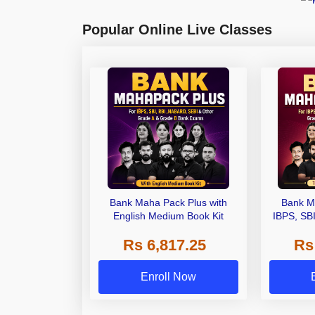
Popular Online Live Classes
Bank Maha Pack Plus with
Bank M
English Medium Book Kit
IBPS, SB
Grade A,
Rs 6,817.25
Rs
Other Gra
Enroll Now