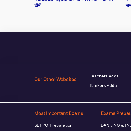
navigation
टीमें
सम
Teachers Adda
Our Other Websites
Bankers Adda
Most Important Exams
Exams Prepar
SBI PO Preparation
BANKING & I