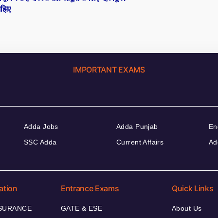
झिए
IMPORTANT EXAMS
Adda Jobs
Adda Punjab
En
SSC Adda
Current Affairs
Ad
ation
Entrance Exams
Quick Links
NSURANCE
GATE & ESE
About Us