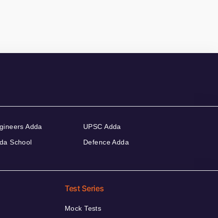
gineers Adda
UPSC Adda
da School
Defence Adda
Test Series
Mock Tests