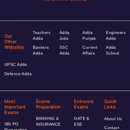
Teachers
Adda
Adda
Engineers
Our
Adda
Jobs
Punjab
Adda
Other
Websites
Bankers
SSC
Current
Adda
Adda
Adda
Affairs
School
UPSC Adda
Defence Adda
Most
Exams
Entrance
Quick
Important
Preparation
Exams
Links
Exams
BANKING &
GATE &
About Us
SBI PO
INSURANCE
ESE
Contact
Preparation