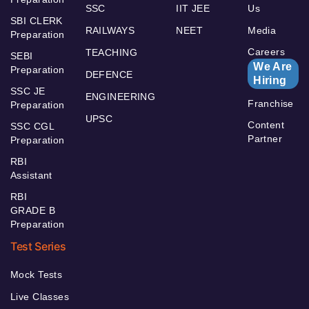
SSC
IIT JEE
Us
SBI CLERK
RAILWAYS
NEET
Media
Preparation
Careers
TEACHING
SEBI
We Are
Preparation
DEFENCE
Hiring
SSC JE
ENGINEERING
Franchise
Preparation
UPSC
Content
SSC CGL
Partner
Preparation
RBI
Assistant
RBI
GRADE B
Preparation
Test Series
Mock Tests
Live Classes