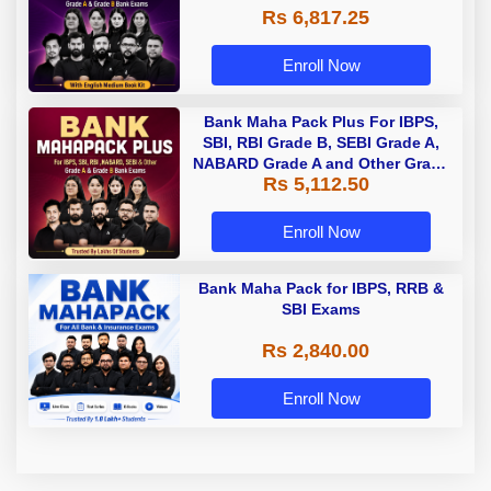
Rs 6,817.25
Enroll Now
Bank Maha Pack Plus For IBPS,
SBI, RBI Grade B, SEBI Grade A,
NABARD Grade A and Other Grade
Rs 5,112.50
A & Grade B Bank Exams
Enroll Now
Bank Maha Pack for IBPS, RRB &
SBI Exams
Rs 2,840.00
Enroll Now