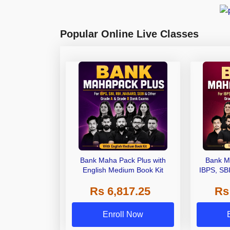
Popular Online Live Classes
Bank Maha Pack Plus with
Bank M
English Medium Book Kit
IBPS, SB
Grade A,
Rs 6,817.25
Rs
Other Gra
Enroll Now