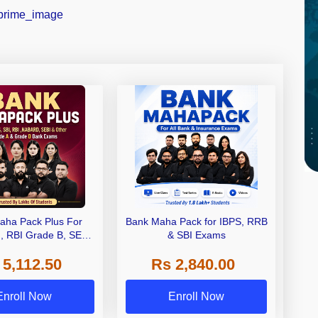
aha Pack Plus For
Bank Maha Pack for IBPS, RRB
I, RBI Grade B, SEBI
& SBI Exams
 NABARD Grade A and
 5,112.50
Rs 2,840.00
de A & Grade B Bank
Exams
Enroll Now
Enroll Now