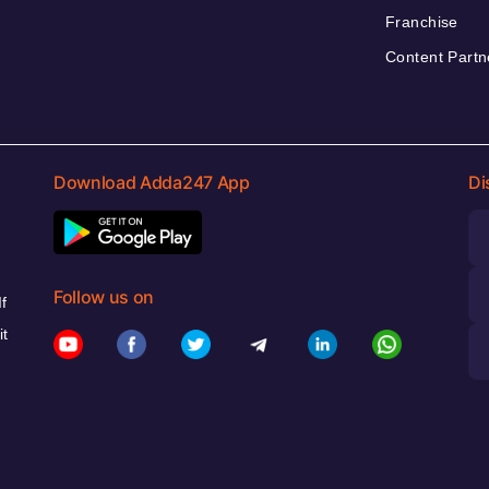
Franchise
Content Partn
Download Adda247 App
Di
Follow us on
f
it