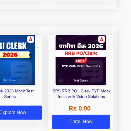
erk 2026 Mock Test
IBPS RRB PO | Clerk PYP Mock
Series
Tests with Video Solutions
Rs 0.00
Explore Now
Enroll Now