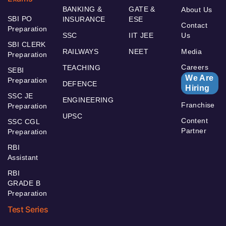
BANKING &
GATE &
About Us
SBI PO
INSURANCE
ESE
Contact
Preparation
SSC
IIT JEE
Us
SBI CLERK
RAILWAYS
NEET
Media
Preparation
Careers
TEACHING
SEBI
We Are
Preparation
DEFENCE
Hiring
SSC JE
ENGINEERING
Franchise
Preparation
UPSC
Content
SSC CGL
Partner
Preparation
RBI
Assistant
RBI
GRADE B
Preparation
Test Series