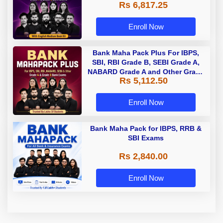
Rs 6,817.25
Enroll Now
Bank Maha Pack Plus For IBPS,
SBI, RBI Grade B, SEBI Grade A,
NABARD Grade A and Other Grade
Rs 5,112.50
A & Grade B Bank Exams
Enroll Now
Bank Maha Pack for IBPS, RRB &
SBI Exams
Rs 2,840.00
Enroll Now