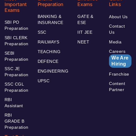
Important
Preparation
Exams
Links
Exams
BANKING &
GATE &
About Us
SBI PO
INSURANCE
ESE
Contact
Preparation
SSC
IIT JEE
Us
SBI CLERK
RAILWAYS
NEET
Media
Preparation
Careers
TEACHING
SEBI
We Are
Preparation
DEFENCE
Hiring
SSC JE
ENGINEERING
Franchise
Preparation
UPSC
Content
SSC CGL
Partner
Preparation
RBI
Assistant
RBI
GRADE B
Preparation